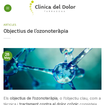
Skip
to
content
ARTICLES
Objectius de l’ozonoteràpia
28
May
Els
objectius de l’ozonoteràpia
, o l’objectiu clau, com a
tècnica i
tractament contra el dolor crònic
consisteix