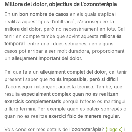
Millora del dolor
, objectius de l’ozonoteràpia
En un
bon nombre de casos
en els quals s’aplica i
realitza aquest tipus d’infiltració, s’aconsegueix la
millora del dolor
, però no necessàriament en tots. Cal
tenir en compte també que sovint aquesta
millora és
temporal
, entre una i dues setmanes, i en alguns
casos pot arribar a ser molt duradora, proporcionant
un
alleujament important del dolor.
Pel que fa a un
alleujament complet del dolor
, cal tenir
present i saber que
no
és impossible, però sí difícil
d’aconseguir mitjançant aquesta tècnica. També, que
resulta
especialment complex quan no es realitzen
exercicis complementaris
perquè l’efecte es mantingui
a llarg termini. Per exemple quan es pateix sobrepès o
quan no es realitza
exercici físic de manera regular.
Vols conèixer més detalls de l’
ozonoteràpia
?
(llegeix)
i