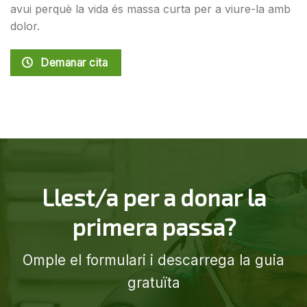
avui perquè la vida és massa curta per a viure-la amb
dolor.
Demanar cita
Llest/a per a donar la
primera passa?
Omple el formulari i descarrega la guia
gratuïta