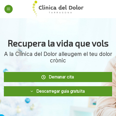
Skip
to
content
Recupera la vida que vols
A la Clínica del Dolor alleugem el teu dolor
crònic
Demanar cita
Descarregar guia gratuïta