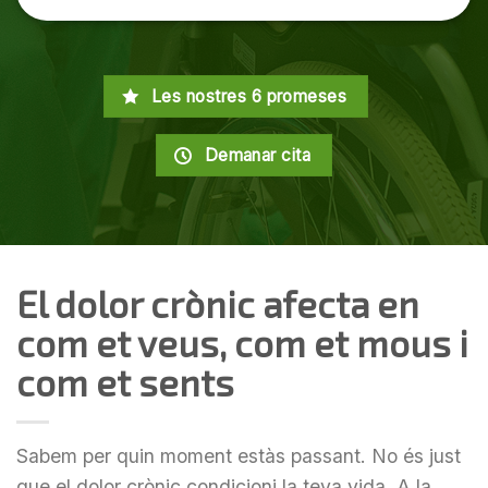
Les nostres 6 promeses
Demanar cita
El dolor crònic afecta en
com et veus, com et mous i
com et sents
Sabem per quin moment estàs passant. No és just
que el dolor crònic condicioni la teva vida. A la