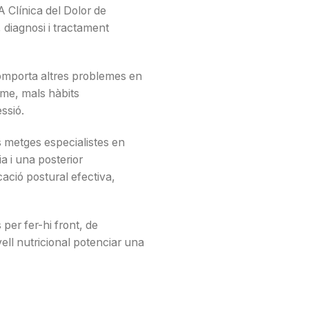
A Clínica del Dolor de
 diagnosi i tractament
comporta altres problemes en
isme, mals hàbits
ssió.
s metges especialistes en
ia i una posterior
cació postural efectiva,
per fer-hi front, de
ell nutricional potenciar una