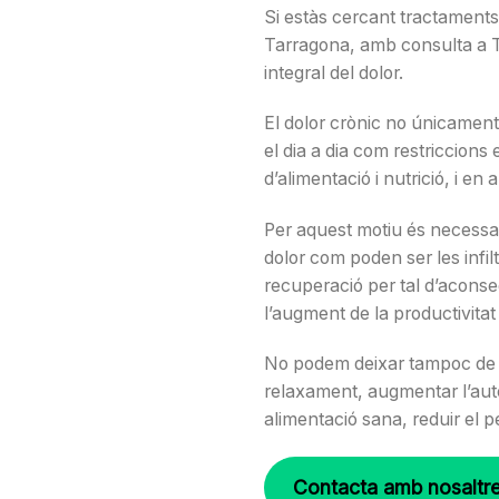
Si estàs cercant tractaments 
Tarragona, amb consulta a Ta
integral del dolor.
El dolor crònic no únicament
el dia a dia com restriccions
d’alimentació i nutrició, i e
Per aquest motiu és necessari
dolor com poden ser les infilt
recuperació per tal d’aconseg
l’augment de la productivitat 
No podem deixar tampoc de ban
relaxament, augmentar l’autoc
alimentació sana, reduir el pe
Contacta amb nosaltre