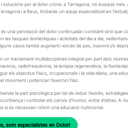
i solucions per al dolor crònic a Tarragona, no busquis més. 
rragona i a Reus, trobaràs un equip especialitzat en l’estudi,
 és una percepció del dolor continuada i constant sinó que 
 en les tasques domèstiques i activitats del dia a dia, sedentar
n alguns casos també augment i excés de pes, insomni i/o depre
 un tractament multidisciplinari integral per part dels nostre
racions, radiofreqüència, la teràpia regenerativa, la fisioteràp
uir els objectius físics, ocupacionals i la vida diària, una edu
el moviment i potenciar l’exercici físic.
da la part psicològica per tal de reduir l’estrès, estratègies 
onfiança i controlar els canvis d’humor, entre d’altres. A niv
s si és necessari i oferir una educació nutricional.
s, som especialistes en Dolor!