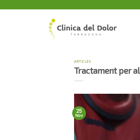
Skip
to
content
ARTICLES
Tractament per al
25
Nov