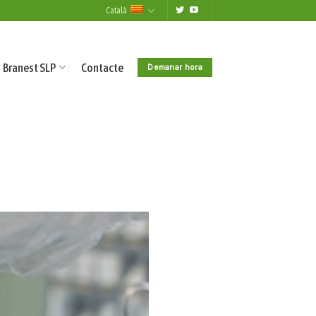
Català
Branest SLP
Contacte
Demanar hora