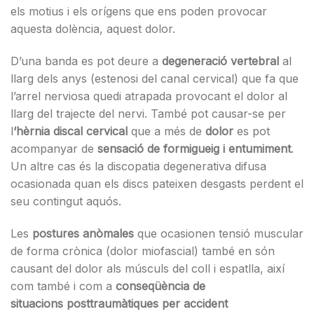
els motius i els orígens que ens poden provocar
aquesta dolència, aquest dolor.
D’una banda es pot deure a
degeneració vertebral
al
llarg dels anys (estenosi del canal cervical) que fa que
l’arrel nerviosa quedi atrapada provocant el dolor al
llarg del trajecte del nervi. També pot causar-se per
l
‘hèrnia discal cervical
que a més de
dolor
es pot
acompanyar de
sensació de formigueig i entumiment
.
Un altre cas és la discopatia degenerativa difusa
ocasionada quan els discs pateixen desgasts perdent el
seu contingut aquós.
Les
postures anòmales
que ocasionen tensió muscular
de forma crònica (dolor miofascial) també en són
causant del dolor als músculs del coll i espatlla, així
com també i com a
conseqüència de
situacions posttraumàtiques per accident