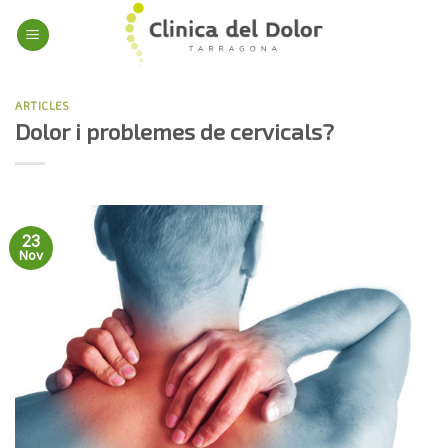
Skip
to
content
ARTICLES
Dolor i problemes de cervicals?
23
Nov