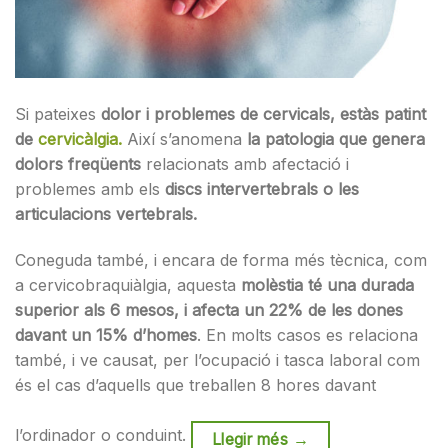
Si pateixes
dolor i problemes de cervicals, estàs patint
de
cervicàlgia.
Així s’anomena
la patologia que genera
dolors freqüents
relacionats amb afectació i
problemes amb els
discs intervertebrals o les
articulacions vertebrals.
Coneguda també, i encara de forma més tècnica, com
a cervicobraquiàlgia, aquesta
molèstia té una durada
superior als 6 mesos, i afecta un 22% de les dones
davant un 15% d’homes
. En molts casos es relaciona
també, i ve causat, per l’ocupació i tasca laboral com
és el cas d’aquells que treballen 8 hores davant
l’ordinador o conduint.
Llegir més
→