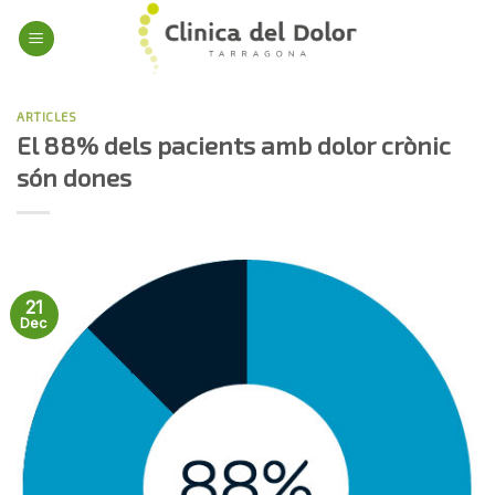
Skip
to
content
ARTICLES
El 88% dels pacients amb dolor crònic
són dones
21
Dec