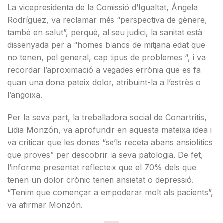
La vicepresidenta de la Comissió d’Igualtat, Ángela
Rodríguez, va reclamar més “perspectiva de gènere,
també en salut”, perquè, al seu judici, la sanitat està
dissenyada per a “homes blancs de mitjana edat que
no tenen, pel general, cap tipus de problemes “, i va
recordar l’aproximació a vegades errònia que es fa
quan una dona pateix dolor, atribuint-la a l’estrès o
l’angoixa.
Per la seva part, la treballadora social de Conartritis,
Lidia Monzón, va aprofundir en aquesta mateixa idea i
va criticar que les dones “se’ls receta abans ansiolítics
que proves” per descobrir la seva patologia. De fet,
l’informe presentat reflecteix que el 70% dels que
tenen un dolor crònic tenen ansietat o depressió.
“Tenim que començar a empoderar molt als pacients”,
va afirmar Monzón.