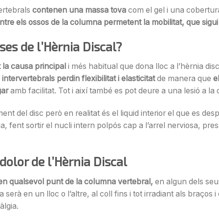
vertebrals
contenen una massa tova
com el gel i una cobertur
ntre els ossos de la columna permetent la mobilitat, que sigui 
ses de l’Hèrnia Discal?
la causa principal
i més habitual que dona lloc a l’hèrnia dis
intervertebrals perdin flexibilitat i elasticitat
de manera que
e
gar
amb facilitat. Tot i així també es pot deure a una lesió a l
nt del disc però en realitat és el liquid interior el que es d
, fent sortir el nucli intern polpós cap a l’arrel nerviosa, pres
dolor de l’Hèrnia Discal
 en qualsevol punt de la columna vertebral,
en algun dels seus
serà en un lloc o l’altre, al coll fins i tot irradiant als braços 
àlgia.