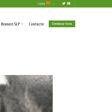
Català
Branest SLP
Contacte
Demanar hora