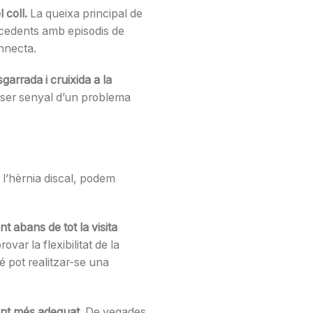
 coll.
La queixa principal de
ecedents amb episodis de
onnecta.
garrada i cruixida a la
n ser senyal d’un problema
 l’hèrnia discal, podem
t abans de tot la visita
var la flexibilitat de la
é pot realitzar-se una
ment més adequat
. De vegades