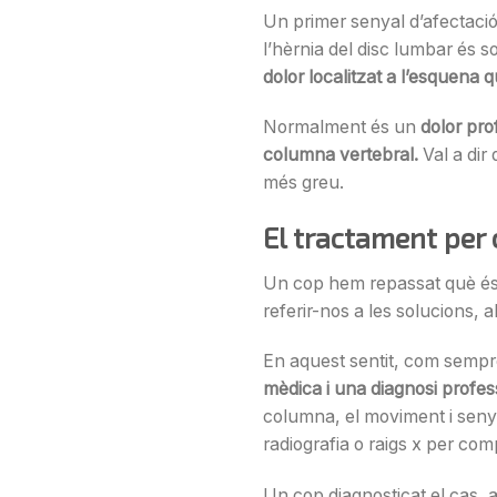
Un primer senyal d’afectació
l’hèrnia del disc lumbar és s
dolor localitzat a l’esquena 
Normalment és un
dolor pro
columna vertebral.
Val a dir
més greu.
El tractament per 
Un cop hem repassat què és, 
referir-nos a les solucions, 
En aquest sentit, com semp
mèdica i una diagnosi profes
columna, el moviment i senya
radiografia o raigs x per comp
Un cop diagnosticat el cas, 