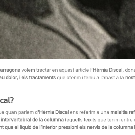
 Tarragona
volem tractar en aquest article l’
Hèrnia Discal,
dona
u dolor, i els tractaments
que oferim i teniu a l’abast a la
nost
scal?
ue quan parlem d
’Hèrnia Discal
ens referim a una
malaltia re
 intervertebral de la columna
(aquells teixits que tenim entre 
 que el líquid de l’interior pressioni els nervis de la columna 