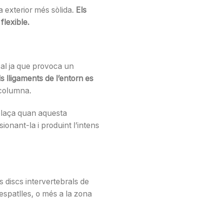
a exterior més sòlida.
Els
flexible.
cal ja que provoca un
ls lligaments de l’entorn es
a columna.
esplaça quan aquesta
sionant-la i produint l’intens
 discs intervertebrals de
i espatlles, o més a la zona