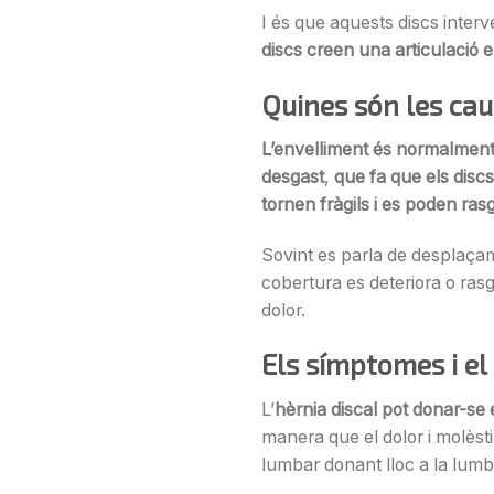
I és que aquests discs inter
discs creen una articulació e
Quines són les cau
L’envelliment és normalment 
desgast
,
que fa que els discs 
tornen fràgils i es poden ras
Sovint es parla de desplaçame
cobertura es deteriora o rasga
dolor.
Els símptomes i el 
L’
hèrnia discal pot donar-se
manera que el dolor i molèstia 
lumbar donant lloc a la lumb