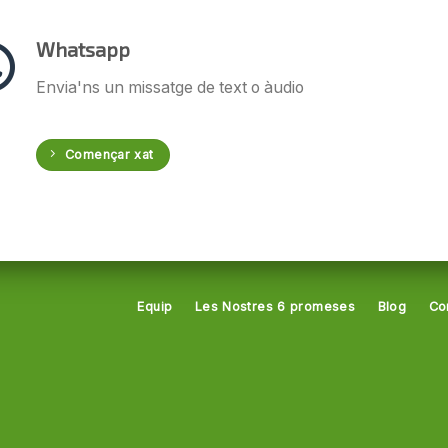
Whatsapp
Envia'ns un missatge de text o àudio
Començar xat
Equip
Les Nostres 6 promeses
Blog
Co
a