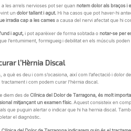
 a les arrels nervioses pot ser quan
notem dolor als braços i el
ovint un
dolor tallant i agut.
Hi ha casos que pot haver-hi ant
que irradia cap a les cames
a causa del nervi afectat que hi c
fund i agut,
i pot aparèixer de forma sobtada o
notar-se per es
 que l’entumiment, formigueig i debilitat en els músculs pode
curar l’Hèrnia Discal
a què es deu i com s’ocasiona, així com l’afectació i dolor de
al tractament i com podem curar l’hèrnia discal.
re diem des de
Clínica del Dolor de Tarragona, és molt importan
sional mitjançant un examen físic
. Aquest consisteix en compro
ls que puguin alertar o indicar que hi ha hernia discal. Tamb
letar el diagnòstic.
a
Clínica del Dolor de Tarragona indicarem quin és el tracta