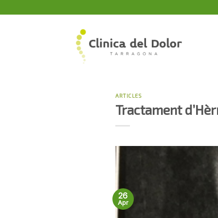
Skip
to
content
ARTICLES
Tractament d’Hèrn
26
Apr