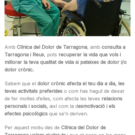
Amb
Clínica del Dolor de Tarragona
, amb
consulta a
Tarragona i Reus
, pots
recuperar la vida que vols i
millorar la teva qualitat de vida si pateixes de dolor i/o
dolor crònic.
Sabem que el
dolor crònic afecta el teu dia a dia, les
teves activitats preferides
o com has hagut de deixar
de fer moltes d’elles, com afecta les teves
relacions
personals i socials,
així com la d
esmotivació i els
efectes psicològics
que se’n deriven.
Per aquest motiu des de
Clínica del Dolor de
Tarragona volem ajudar-te
i que et posis en les mans