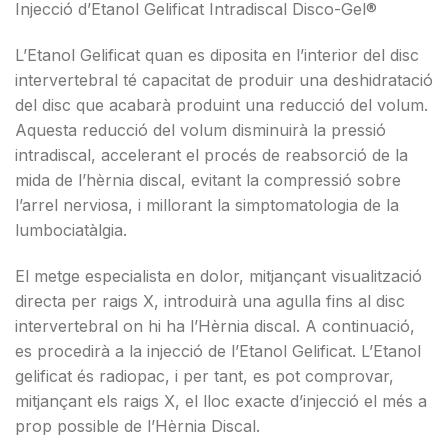
Injecció d’Etanol Gelificat
Intradiscal
Disco-
Gel®
L’Etanol Gelificat quan es diposita en l’interior del disc
intervertebral té capacitat de produir una deshidratació
del disc que acabarà produint una reducció del volum.
Aquesta reducció del volum disminuirà la pressió
intradiscal
, accelerant el procés de reabsorció de la
mida de l’hèrnia discal, evitant la compressió sobre
l’arrel nerviosa, i millorant la simptomatologia de la
lumbociatàlgia.
El metge especialista en dolor, mitjançant visualització
directa per raigs X, introduirà una agulla fins al disc
intervertebral on hi ha l’Hèrnia discal. A continuació,
es procedirà a la injecció de l’Etanol Gelificat. L’Etanol
gelificat és
radiopac
, i per tant, es pot comprovar,
mitjançant els raigs X, el lloc exacte d’injecció el més a
prop possible de l’Hèrnia Discal.