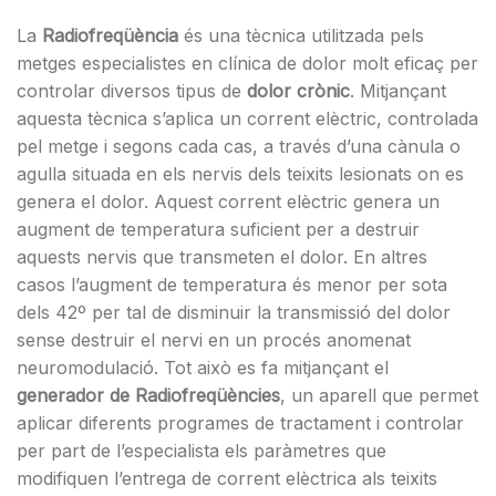
La
Radiofreqüència
és una tècnica utilitzada pels
metges especialistes en clínica de dolor molt eficaç per
controlar diversos tipus de
dolor crònic
. Mitjançant
aquesta tècnica s’aplica un corrent elèctric, controlada
pel metge i segons cada cas, a través d’una cànula o
agulla situada en els nervis dels teixits lesionats on es
genera el dolor. Aquest corrent elèctric genera un
augment de temperatura suficient per a destruir
aquests nervis que transmeten el dolor. En altres
casos l’augment de temperatura és menor per sota
dels 42º per tal de disminuir la transmissió del dolor
sense destruir el nervi en un procés anomenat
neuromodulació. Tot això es fa mitjançant el
generador de Radiofreqüències
, un aparell que permet
aplicar diferents programes de tractament i controlar
per part de l’especialista els paràmetres que
modifiquen l’entrega de corrent elèctrica als teixits