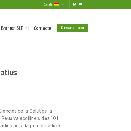
Català
Branest SLP
Contacte
Demanar hora
matius
iències de la Salut de la
a Reus va acollir els dies 10 i
articipació, la primera edició