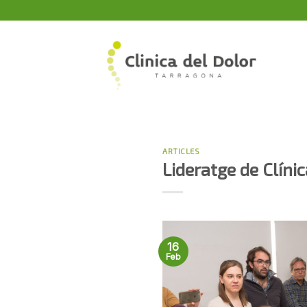
Skip
to
content
ARTICLES
Lideratge de Clíni
16
Feb