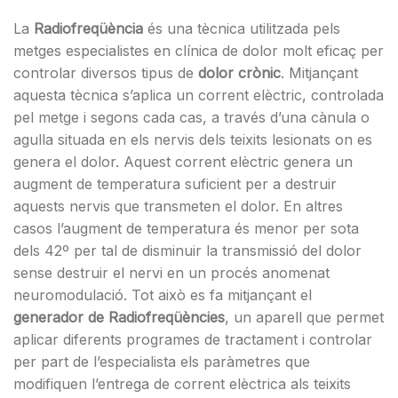
La
Radiofreqüència
és una tècnica utilitzada pels
metges especialistes en clínica de dolor molt eficaç per
controlar diversos tipus de
dolor crònic
. Mitjançant
aquesta tècnica s’aplica un corrent elèctric, controlada
pel metge i segons cada cas, a través d’una cànula o
agulla situada en els nervis dels teixits lesionats on es
genera el dolor. Aquest corrent elèctric genera un
augment de temperatura suficient per a destruir
aquests nervis que transmeten el dolor. En altres
casos l’augment de temperatura és menor per sota
dels 42º per tal de disminuir la transmissió del dolor
sense destruir el nervi en un procés anomenat
neuromodulació. Tot això es fa mitjançant el
generador de Radiofreqüències
, un aparell que permet
aplicar diferents programes de tractament i controlar
per part de l’especialista els paràmetres que
modifiquen l’entrega de corrent elèctrica als teixits