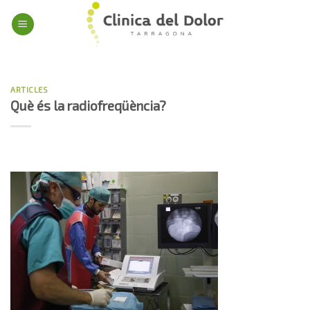
Skip
to
content
ARTICLES
Què és la radiofreqüència?