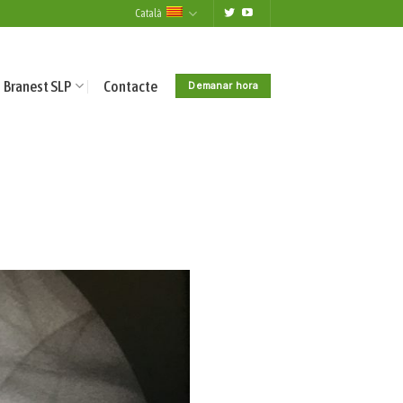
Català
Branest SLP
Contacte
Demanar hora