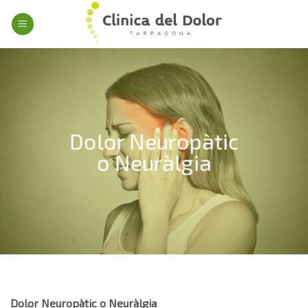
Skip
to
content
Dolor Neuropàtic
o Neuràlgia
Dolor Neuropàtic o Neuràlgia