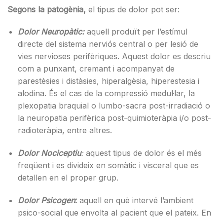
Segons la patogènia,
el tipus de dolor pot ser:
Dolor Neuropàtic:
aquell produït per l’estímul
directe del sistema nerviós central o per lesió de
vies nervioses perifèriques. Aquest dolor es descriu
com a punxant, cremant i acompanyat de
parestèsies i distàsies, hiperalgèsia, hiperestesia i
alodina. És el cas de la compressió medul·lar, la
plexopatia braquial o lumbo-sacra post-irradiació o
la neuropatia perifèrica post-quimioteràpia i/o post-
radioteràpia, entre altres.
Dolor Nociceptiu
:
aquest tipus de dolor és el més
freqüent i es divideix en somàtic i visceral que es
detallen en el proper grup.
Dolor Psicogen
:
aquell en què intervé l’ambient
psico-social que envolta al pacient que el pateix. En