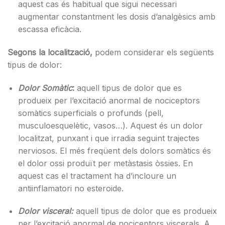
aquest cas és habitual que sigui necessari
augmentar constantment les dosis d’analgèsics amb
escassa eficàcia.
Segons la localització,
podem considerar els següents
tipus de dolor:
Dolor Somàtic
:
aquell tipus de dolor que es
produeix per l’excitació anormal de nociceptors
somàtics superficials o profunds (pell,
musculoesquelètic, vasos…). Aquest és un dolor
localitzat, punxant i que irradia seguint trajectes
nerviosos. El més freqüent dels dolors somàtics és
el dolor ossi produït per metàstasis òssies. En
aquest cas el tractament ha d’incloure un
antiinflamatori no esteroide.
Dolor visceral:
aquell tipus de dolor que es produeix
per l’excitació anormal de nociceptors viscerals. A