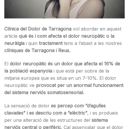
Clínica del Dolor de Tarragona
vol abordar en aquest
article
què és i com afecta el dolor neuropàtic o la
neuràlgia
i quin
tractament
tens a l’abast a les nostres
clíniques de Tarragona i Reus.
El
dolor neuropàtic és un dolor que afecta el 16% de
la població espanyola
i que està per sobre de la
mitjana europea que es situa en un 7-10%. El dolor
neuropàtic ve
provocat per un anormal funcionament
del sistema nerviós somatosensorial.
La sensació de dolor
es percep com ”d’agulles
clavades” i es descriu com a ”elèctric”
, i es produeix
per una alteració de les estructures del
sistema
nerviós central o perifèric
. Cal assenyalar que el dolor