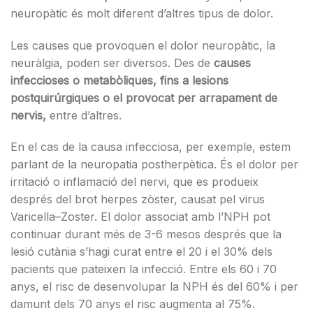
neuropàtic és molt diferent d’altres tipus de dolor.
Les causes que provoquen el dolor neuropàtic, la
neuràlgia, poden ser diversos. Des de
causes
infeccioses o metabòliques, fins a lesions
postquirúrgiques o el provocat per arrapament de
nervis,
entre d’altres.
En el cas de la causa infecciosa, per exemple, estem
parlant de la neuropatia postherpètica. És el dolor per
irritació o inflamació del nervi, que es produeix
després del brot herpes zòster, causat pel virus
Varicella–Zoster. El dolor associat amb l’NPH pot
continuar durant més de 3-6 mesos després que la
lesió cutània s’hagi curat entre el 20 i el 30% dels
pacients que pateixen la infecció. Entre els 60 i 70
anys, el risc de desenvolupar la NPH és del 60% i per
damunt dels 70 anys el risc augmenta al 75%.