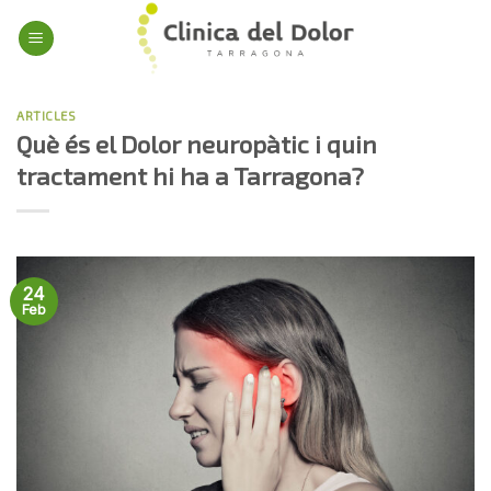
Skip
to
content
ARTICLES
Què és el Dolor neuropàtic i quin
tractament hi ha a Tarragona?
24
Feb