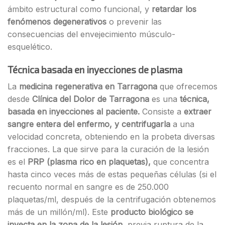
ámbito estructural como funcional, y
retardar los
fenómenos degenerativos
o prevenir las
consecuencias del envejecimiento músculo-
esquelético.
Técnica basada en
inyecciones de plasma
La
medicina regenerativa en Tarragona
que ofrecemos
desde
Clínica del Dolor de Tarragona
es una
técnica,
basada en inyecciones al paciente.
Consiste a
extraer
sangre entera del enfermo, y centrifugarla
a una
velocidad concreta, obteniendo en la probeta diversas
fracciones. La que sirve para la curación de la lesión
es el
PRP (plasma rico en plaquetas),
que concentra
hasta cinco veces más de estas pequeñas células (si el
recuento normal en sangre es de 250.000
plaquetas/ml, después de la centrifugación obtenemos
más de un millón/ml). Este
producto biológico
se
inyecta en la zona de la lesión
, previa ruptura de la