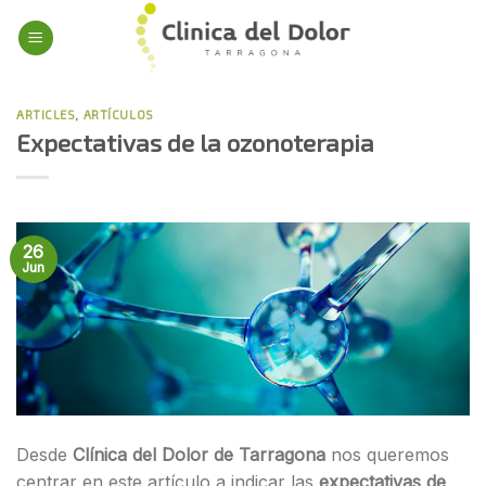
Skip
to
content
ARTICLES
,
ARTÍCULOS
Expectativas de la ozonoterapia
26
Jun
Desde
Clínica del Dolor de Tarragona
nos queremos
centrar en este artículo a indicar las
expectativas de