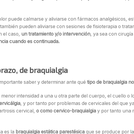
or puede calmarse y aliviarse con fármacos analgésicos, e
 también pueden aliviarse con sesiones de fisioterapia o trat
n el caso,
un tratamiento y/o intervención
, ya sea con cirugí
encia cuando es continuada.
brazo, de braquialgia
importante saber y determinar ante qué
tipo de braquialgia 
menor intensidad a una u otra parte del cuerpo, el cuello o l
rvicálgia
, y por tanto por problemas de cervicales del que 
artrosis cervical,
o como cervico-braquialgia
y por tanto una 
a es la
braquialgia estática parestésica
que se produce por la