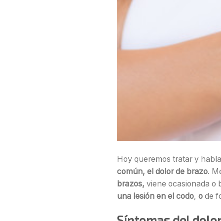
Hoy queremos tratar y habl
común, el dolor de brazo
. M
brazos,
viene ocasionada o 
una lesión en el codo
,
o
de f
Síntomas del dolor