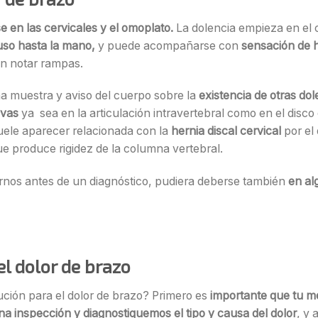
e en las cervicales y el omoplato.
La dolencia empieza en el cu
uso hasta la mano,
y puede acompañarse con
sensación de h
n notar rampas.
 muestra y aviso del cuerpo sobre la
existencia de otras dol
ivas
ya sea en la articulación intravertebral como en el disco 
uele aparecer relacionada con la
hernia discal cervical
por el
que produce rigidez de la columna vertebral.
os antes de un diagnóstico, pudiera deberse también
en al
l dolor de brazo
lución para el dolor de brazo? Primero es
importante que tu mé
a inspección y diagnostiquemos el tipo y causa del dolor
, y 