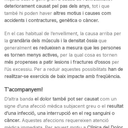
deteriorament causat pel pas dels anys
, tot i que
també hi poden haver
altres motius i causes com
accidents i contractures, genètica o càncer.
En el cas habitual de l’envelliment, la causa arriba per
la
grandària dels músculs i la densitat òssia
que
generalment
es redueixen a mesura que les persones
es tornen menys actives,
per la qual cosa es tornen
més propenses a patir lesions i fractures d’ossos
per
l’ús excessiu. Per a reduir aquestes possibilitats
han de
realitzar-se exercicis de baix impacte amb freqüència.
T’acompanyem!
D’altra banda
el dolor també pot ser causat
com un
signe d’una afecció mèdica subjacent greu o el
resultat
d’una infecció, una interrupció en el reg sanguini o
càncer.
Aquestes afeccions requereixen atenció
mèdica immediata. Per aquest motiu a
Clínica del Dolor