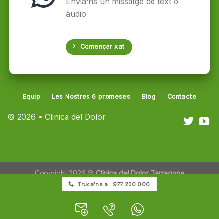
Envia'ns un missatge de text o
àudio
Començar xat
Equip
Les Nostres 6 promeses
Blog
Contacte
© 2026 • Clinica del Dolor
Copyright 2026 ©
Clinica del Dolor Tarragona
Truca'ns al: 977 250 000