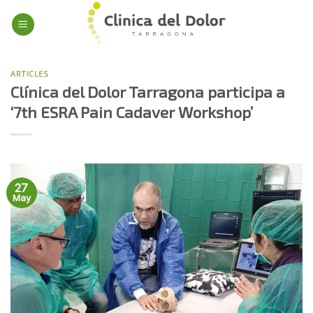
Skip
to
content
ARTICLES
Clínica del Dolor Tarragona participa a
‘7th ESRA Pain Cadaver Workshop’
27
May