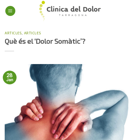
Skip
to
content
ARTICLES
,
ARTICLES
Què és el ‘Dolor Somàtic’?
28
Jan