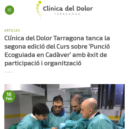
Skip
to
content
ARTICLES
Clínica del Dolor Tarragona tanca la
segona edició del Curs sobre ‘Punció
Ecoguiada en Cadàver’ amb èxit de
participació i organització
16
Feb