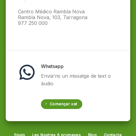
Centro Médico Rambla Nova
Rambla Nova, 103, Tarragona
977 250 000
Whatsapp
Envia'ns un missatge de text o
àudio
Començar xat
Equip
Les Nostres 6 promeses
Blog
Contacte