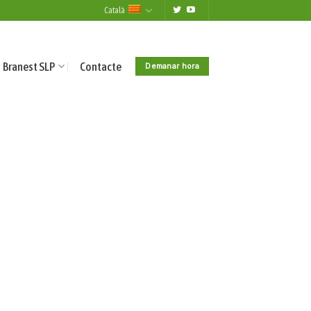
Català
Branest SLP
Contacte
Demanar hora