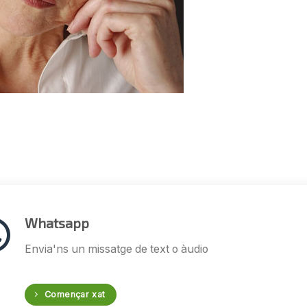
Whatsapp
Envia'ns un missatge de text o àudio
Començar xat