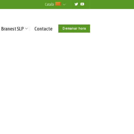
Català
Branest SLP
Contacte
Demanar hora