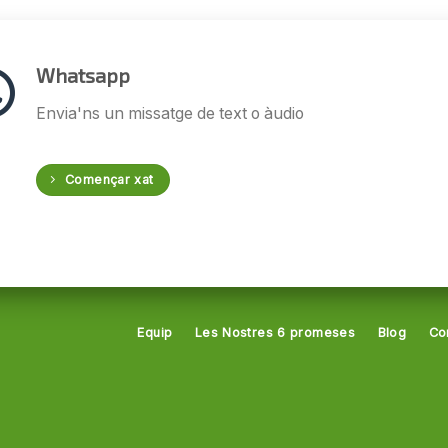
Whatsapp
Envia'ns un missatge de text o àudio
Començar xat
Equip
Les Nostres 6 promeses
Blog
Co
a