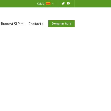
Català
Branest SLP
Contacte
Demanar hora