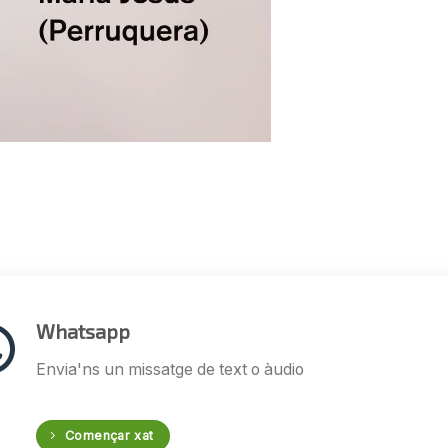
Whatsapp
Envia'ns un missatge de text o àudio
Començar xat