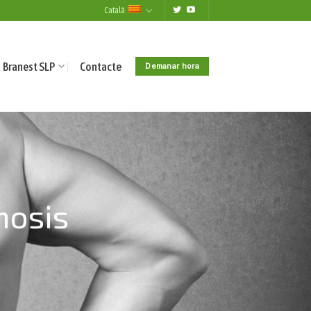
Català
Branest SLP
Contacte
Demanar hora
nosis