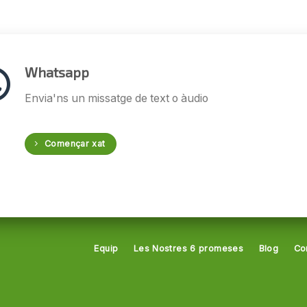
Whatsapp
Envia'ns un missatge de text o àudio
Començar xat
Equip
Les Nostres 6 promeses
Blog
Co