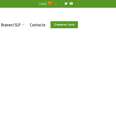
Català
Branest SLP
Contacte
Demanar hora