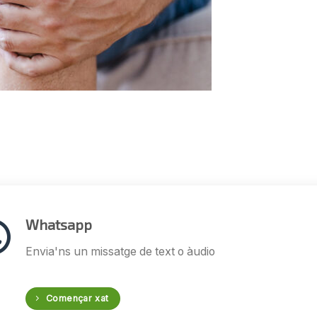
Whatsapp
Envia'ns un missatge de text o àudio
Començar xat