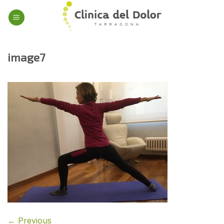
Skip
to
content
image7
←
Previous