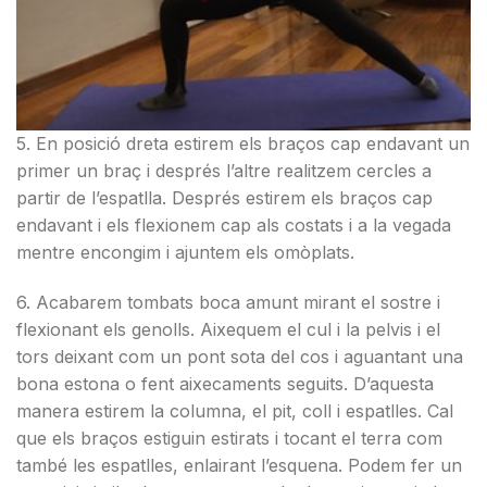
5. En posició dreta estirem els braços cap endavant un
primer un braç i després l’altre realitzem cercles a
partir de l’espatlla. Després estirem els braços cap
endavant i els flexionem cap als costats i a la vegada
mentre encongim i ajuntem els omòplats.
6. Acabarem tombats boca amunt mirant el sostre i
flexionant els genolls. Aixequem el cul i la pelvis i el
tors deixant com un pont sota del cos i aguantant una
bona estona o fent aixecaments seguits. D’aquesta
manera estirem la columna, el pit, coll i espatlles. Cal
que els braços estiguin estirats i tocant el terra com
també les espatlles, enlairant l’esquena. Podem fer un