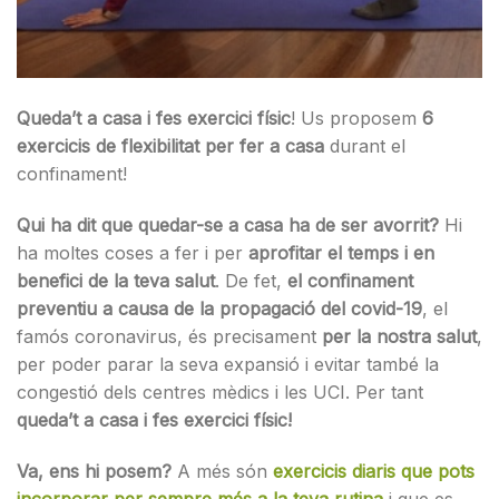
Queda’t a casa i fes exercici físic
! Us proposem
6
exercicis de flexibilitat per fer a casa
durant el
confinament!
Qui ha dit que quedar-se a casa ha de ser avorrit?
Hi
ha moltes coses a fer i per
aprofitar el temps i en
benefici de la teva salut
. De fet,
el confinament
preventiu a causa de la propagació del covid-19
, el
famós coronavirus, és precisament
per la nostra salut
,
per poder parar la seva expansió i evitar també la
congestió dels centres mèdics i les UCI. Per tant
queda’t a casa i fes exercici físic!
Va, ens hi posem?
A més són
exercicis diaris que pots
incorporar per sempre més a la teva rutina
i que es