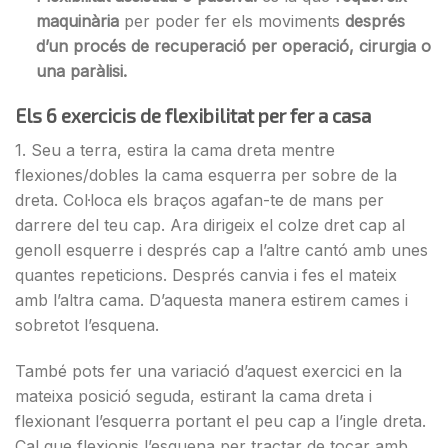
maquinària
per poder fer els moviments
després
d’un procés de recuperació per operació, cirurgia o
una paràlisi.
Els
6 exercicis de flexibilitat
per fer a casa
1. Seu a terra, estira la cama dreta mentre
flexiones/dobles la cama esquerra per sobre de la
dreta. Col·loca els braços agafan-te de mans per
darrere del teu cap. Ara dirigeix el colze dret cap al
genoll esquerre i després cap a l’altre cantó amb unes
quantes repeticions. Després canvia i fes el mateix
amb l’altra cama. D’aquesta manera estirem cames i
sobretot l’esquena.
També pots fer una variació d’aquest exercici en la
mateixa posició seguda, estirant la cama dreta i
flexionant l’esquerra portant el peu cap a l’ingle dreta.
Cal que flexionis l’esquena per tractar de tocar amb