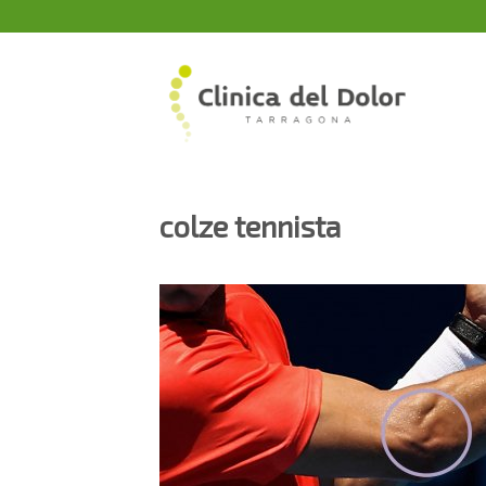
Skip
to
content
colze tennista