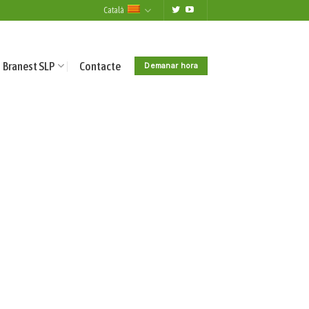
Català
Branest SLP
Contacte
Demanar hora