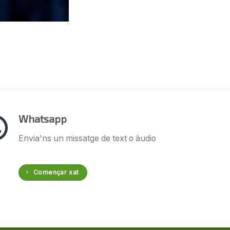
Whatsapp
Envia'ns un missatge de text o àudio
Començar xat