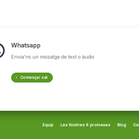
Whatsapp
Envia'ns un missatge de text o àudio
Començar xat
Equip
Les Nostres 6 promeses
Blog
Co