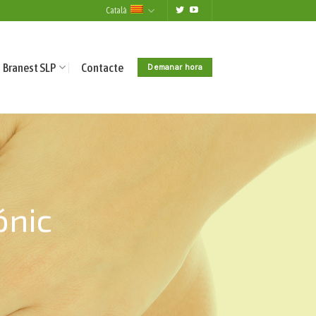
Català
Branest SLP
Contacte
Demanar hora
ónic